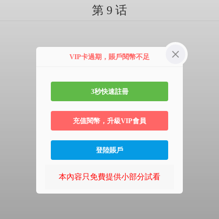
第 9 话
VIP卡過期，賬戶閱幣不足
3秒快速註冊
充值閱幣，升級VIP會員
登陸賬戶
本內容只免費提供小部分試看