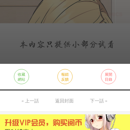
收藏
報錯
展開
網站
反饋
目錄
« 上一話
返回封面
下一話 »