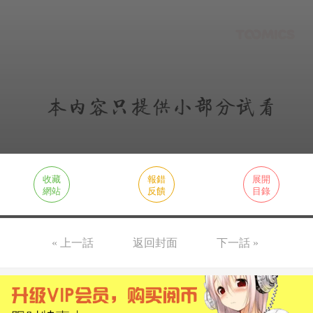
收藏
報錯
展開
網站
反饋
目錄
« 上一話
返回封面
下一話 »