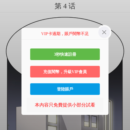
第 4 话
VIP卡過期，賬戶閱幣不足
3秒快速註冊
充值閱幣，升級VIP會員
登陸賬戶
本內容只免費提供小部分試看