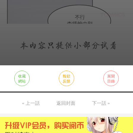
收藏
報錯
展開
網站
反饋
目錄
« 上一話
返回封面
下一話 »