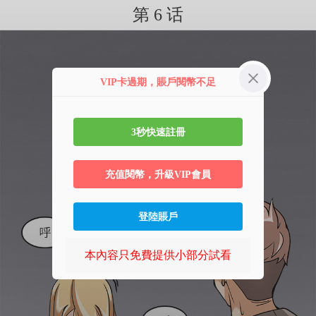
第 6 话
VIP卡過期，賬戶閱幣不足
3秒快速註冊
充值閱幣，升級VIP會員
登陸賬戶
本內容只免費提供小部分試看